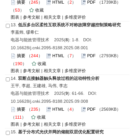
摘要
（
245
）
HTML
（
2
）
PDF
（1739KB）
（
53
）
收藏
图表
|
参考文献
|
相关文章
|
多维度评价
13.
低压多台区柔性互联系统不对称故障穿越控制策略研究
李嘉炜, 缪希仁
电器与能效管理技术 2025(
8
): 1-8. DOI:
10.16628/j.cnki.2095-8188.2025.08.001
摘要
（
244
）
HTML
（
7
）
PDF
（2793KB）
（
190
）
收藏
图表
|
参考文献
|
相关文章
|
多维度评价
14.
双断点接触器触头释放过程的运动特性分析
王平, 李超, 王建雄, 马伟, 李志
电器与能效管理技术 2025(
9
): 61-66. DOI:
10.16628/j.cnki.2095-8188.2025.09.008
摘要
（
235
）
HTML
（
4
）
PDF
（2569KB）
（
111
）
收藏
图表
|
参考文献
|
相关文章
|
多维度评价
15.
基于分布式光伏并网的储能双层优化配置研究