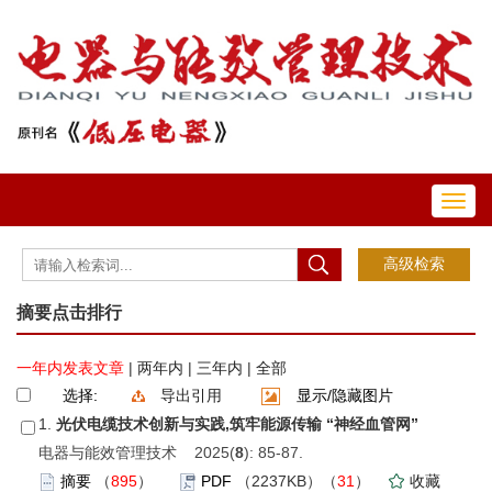
Toggl
navig
摘要点击排行
一年内发表文章
|
两年内
|
三年内
|
全部
选择:
导出引用
显示/隐藏图片
1.
光伏电缆技术创新与实践,筑牢能源传输 “神经血管网”
电器与能效管理技术 2025(
8
): 85-87.
摘要
（
895
）
PDF
（2237KB）（
31
）
收藏