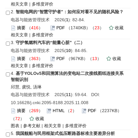
相关文章
|
多维度评价
2.
智能电网的“智慧守护者”：如何应对看不见的随机风险？
电器与能效管理技术 2026(
1
): 82-84.
摘要
（
416
）
PDF
（1740KB）（
23
）
收藏
相关文章
|
多维度评价
3.
守护氢燃料汽车的“能量心脏”（二）
电器与能效管理技术 2025(
10
): 84-85.
摘要
（
363
）
PDF
（967KB）（
13
）
收藏
相关文章
|
多维度评价
4.
基于YOLOv5和回溯算法的变电站二次接线图纸连接关系
智能识别
邱慧, 虞悦, 汤琳
电器与能效管理技术 2025(
11
): 59-64. DOI:
10.16628/j.cnki.2095-8188.2025.11.008
摘要
（
269
）
HTML
（
2
）
PDF
（2237KB）
（
72
）
收藏
图表
|
参考文献
|
相关文章
|
多维度评价
5.
我国舰船与民用框架式低压断路器标准主要差异分析