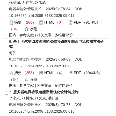
张源深, 万祥军, 赵永武
电器与能效管理技术 2025(
9
): 78-84. DOI:
10.16628/j.cnki.2095-8188.2025.09.011
摘要
（
268
）
HTML
（
0
）
PDF
（914KB）
（
84
）
收藏
图表
|
参考文献
|
相关文章
|
多维度评价
6.
基于卡尔曼滤波算法的双磁芯磁调制剩余电流检测方法研
究
何胜
电器与能效管理技术 2025(
8
): 58-69. DOI:
10.16628/j.cnki.2095-8188.2025.08.009
摘要
（
258
）
HTML
（
4
）
PDF
（2946KB）
（
64
）
收藏
图表
|
参考文献
|
相关文章
|
多维度评价
7.
服务器电源轻载电能质量优化设计与控制
李永乐, 张树炜, 张文康, 毛行奎
电器与能效管理技术 2025(
8
): 70-78. DOI:
10.16628/j.cnki.2095-8188.2025.08.010