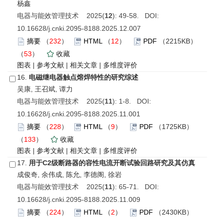
杨鑫
电器与能效管理技术 2025(
12
): 49-58. DOI:
10.16628/j.cnki.2095-8188.2025.12.007
摘要
（
232
）
HTML
（
12
）
PDF
（2215KB）
（
53
）
收藏
图表
|
参考文献
|
相关文章
|
多维度评价
16.
电磁继电器触点熔焊特性的研究综述
吴康, 王召斌, 谭力
电器与能效管理技术 2025(
11
): 1-8. DOI:
10.16628/j.cnki.2095-8188.2025.11.001
摘要
（
228
）
HTML
（
9
）
PDF
（1725KB）
（
133
）
收藏
图表
|
参考文献
|
相关文章
|
多维度评价
17.
用于C2级断路器的容性电流开断试验回路研究及其仿真
成俊奇, 余伟成, 陈允, 李德阁, 徐岩
电器与能效管理技术 2025(
11
): 65-71. DOI:
10.16628/j.cnki.2095-8188.2025.11.009
摘要
（
224
）
HTML
（
2
）
PDF
（2430KB）