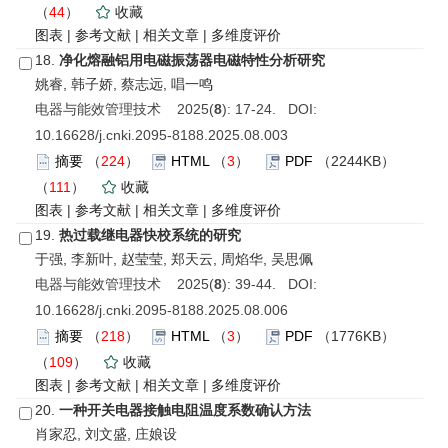
（
44
）
收藏
图表
|
参考文献
|
相关文章
|
多维度评价
18.
净化熔融铝用电磁振荡器电磁特性分析研究
姚睿, 韩子娇, 蔡志远, 唱一鸣
电器与能效管理技术 2025(
8
): 17-24. DOI:
10.16628/j.cnki.2095-8188.2025.08.003
摘要
（
224
）
HTML
（
3
）
PDF
（2244KB）
（
111
）
收藏
图表
|
参考文献
|
相关文章
|
多维度评价
19.
热过载继电器快校系统的研究
于强, 李新叶, 赵莹莹, 郑天云, 周焰华, 吴思佩
电器与能效管理技术 2025(
8
): 39-44. DOI:
10.16628/j.cnki.2095-8188.2025.08.006
摘要
（
218
）
HTML
（
3
）
PDF
（1776KB）
（
109
）
收藏
图表
|
参考文献
|
相关文章
|
多维度评价
20.
一种开关电器接触电阻温度系数确认方法
肖家忍, 刘文盛, 庄娘设