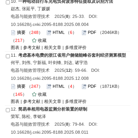
10.
一种电动自行车充电负荷波形特征提取及识别方法
赵杰, 张延平, 丁媛媛
电器与能效管理技术 2025(
8
): 25-33. DOI:
10.16628/j.cnki.2095-8188.2025.08.004
摘要
（
248
）
HTML
（
6
）
PDF
（2046KB）
（
217
）
收藏
图表
|
参考文献
|
相关文章
|
多维度评价
11.
考虑基本电费的浙江省用户侧储能峰谷套利经济测算模型
何平, 刘伟, 宁新福, 叶剑锋, 刘达, 诸宇浩
电器与能效管理技术 2025(
12
): 59-66. DOI:
10.16628/j.cnki.2095-8188.2025.12.008
摘要
（
247
）
HTML
（
4
）
PDF
（1871KB）
（
145
）
收藏
图表
|
参考文献
|
相关文章
|
多维度评价
12.
简易单相用电器监测分析装置的研制
荣军, 陈松, 李铭泽
电器与能效管理技术 2025(
8
): 79-84. DOI:
10.16628/j.cnki.2095-8188.2025.08.011