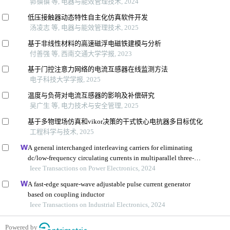
郭镇镇 等, 电器与能效管理技术, 2024
低压接触器动态特性自主化仿真软件开发
汤凌志 等, 电器与能效管理技术, 2025
基于非线性材料的高速磁浮电磁铁建模与分析
付善强 等, 西南交通大学学报, 2023
基于门控注意力网络的电流互感器在线监测方法
电子科技大学学报, 2025
温度与负荷对电流互感器的影响及补偿研究
吴广生 等, 电力技术与安全管理, 2025
基于多物理场仿真和vikor决策的干式铁心电抗器多目标优化
工程科学与技术, 2025
A general interchanged interleaving carriers for eliminating
dc/low-frequency circulating currents in multiparallel three-
phase power converters
Ieee Transactions on Power Electronics, 2024
A fast-edge square-wave adjustable pulse current generator
based on coupling inductor
Ieee Transactions on Industrial Electronics, 2024
Powered by