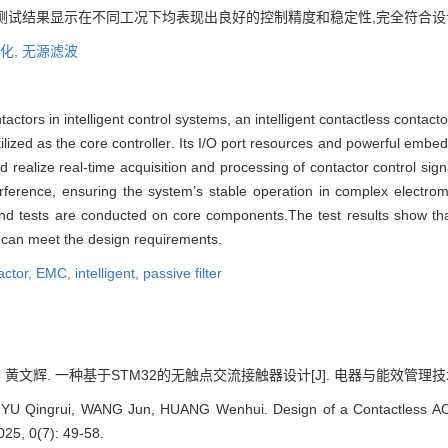
,测试结果显示在不同工况下均表现出良好的控制精度和稳定性,完全符合
化,
无源滤波
ntactors in intelligent control systems, an intelligent contactless con
ed as the core controller. Its I/O port resources and powerful embedd
realize real-time acquisition and processing of contactor control signal
erference, ensuring the system’s stable operation in complex electr
nd tests are conducted on core components.The test results show that 
h can meet the design requirements.
actor,
EMC,
intelligent,
passive filter
 黄文辉. 一种基于STM32的无触点交流接触器设计[J]. 电器与能效管理技术, 2025
 YU Qingrui, WANG Jun, HUANG Wenhui. Design of a Contactless A
5, 0(7): 49-58.