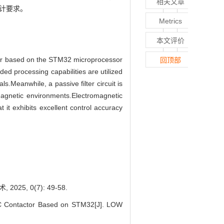
相关文章
设计要求。
Metrics
本文评价
tactor based on the STM32 microprocessor
回顶部
ed processing capabilities are utilized
s.Meanwhile, a passive filter circuit is
omagnetic environments.Electromagnetic
it exhibits excellent control accuracy
, 0(7): 49-58.
C Contactor Based on STM32[J]. LOW