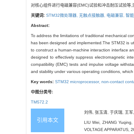
对核心组件进行电磁兼容(EMC)试验和冲击耐压试验等
关键词:
STM32微处理器,
无触点接触器,
电磁兼容,
智能
Abstract:
To address the limitations of traditional mechanical co
has been designed and implemented.The STM32 is utiliz
to construct a human-machine interaction interface and 
designed to effectively suppress electromagnetic int
compatibility (EMC) tests and impulse voltage withsta
and stability under various operating conditions, whic
Key words:
STM32 microprocessor,
non-contact cont
中图分类号:
TM572.2
刘伟, 张玉清, 于庆瑞, 王军,
引用本文
LIU Wei, ZHANG Yuqing,
VOLTAGE APPARATUS, 202