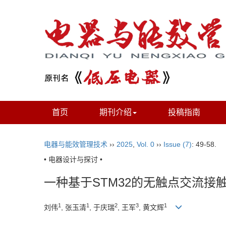
首页
期刊介绍
投稿指南
电器与能效管理技术
››
2025
,
Vol. 0
››
Issue (7)
: 49-58.
• 电器设计与探讨 •
一种基于STM32的无触点交流接
1
1
2
3
1
刘伟
, 张玉清
, 于庆瑞
, 王军
, 黄文辉