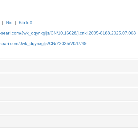
|
Ris
|
BibTeX
-seari.com/Jwk_dqynxgljs/CN/10.16628/j.cnki.2095-8188.2025.07.008
-seari.com/Jwk_dqynxgljs/CN/Y2025/V0/I7/49