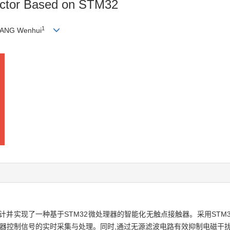
actor Based on STM32
1
UANG Wenhui
并实现了一种基于STM32微处理器的智能化无触点接触器。采用STM32
触器控制信号的实时采集与处理。同时,通过无源滤波电路有效抑制电磁干