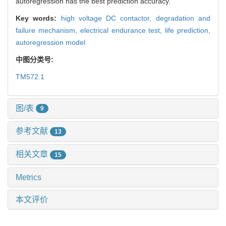
autoregression has the best prediction accuracy.
Key words:
high voltage DC contactor,
degradation and
failure mechanism,
electrical endurance test,
life prediction,
autoregression model
中图分类号:
TM572.1
图/表
9
参考文献
13
相关文章
15
Metrics
本文评价