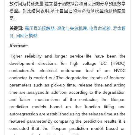
放时间为特征变量,建立基于函数拟合和自回归的寿命预测数学
模型。对比结果表明,基于自回归的寿命预测模型预测精度最
高。
关键词:
高压直流接触器,
退化与失效机理,
电寿命试验,
寿命预
测,
自回归模型
Abstract:
Higher reliability and longer service life have been the
development directions for high voltage DC (HVDC)
contactors.An electrical endurance test of an HVDC
contactor is carried out.The degradation trends of featured
parameters such as pick-up time, release time and arcing
time are analyzed.In addition, according to the degradation
and failure mechanisms of the contactor, the lifespan
prediction models based on the function fitting and
autoregression are established using the release time as the
featured parameter.By comparing the prediction results, it is
concluded that the lifespan prediction model based on