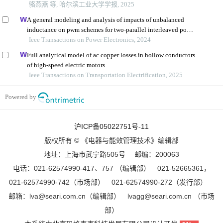
骆燕燕 等, 哈尔滨工业大学学报, 2025
A general modeling and analysis of impacts of unbalanced
inductance on pwm schemes for two-parallel interleaved power
converters
Ieee Transactions on Power Electronics, 2024
Full analytical model of ac copper losses in hollow conductors
of high-speed electric motors
Ieee Transactions on Transportation Electrification, 2025
Powered by
沪ICP备05022751号-11
版权所有 © 《电器与能效管理技术》编辑部
地址：上海市武宁路505号 邮编：200063
电话：021-62574990-417、757 （编辑部） 021-52665361，
021-62574990-742（市场部） 021-62574990-272（发行部）
邮箱：lva@seari.com.cn（编辑部） lvagg@seari.com.cn （市场
部）